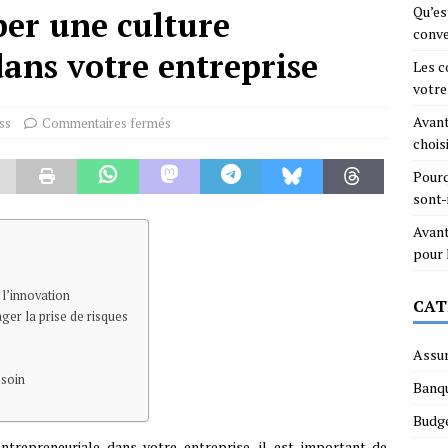
Qu’es
er une culture
conve
ans votre entreprise
Les c
votre
Avant
ss
Commentaires fermés
chois
Pourq
sont-
Avant
pour
l’innovation
CAT
ger la prise de risques
Assu
esoin
Banq
Budg
entrepreneuriale dans votre entreprise, il est important de