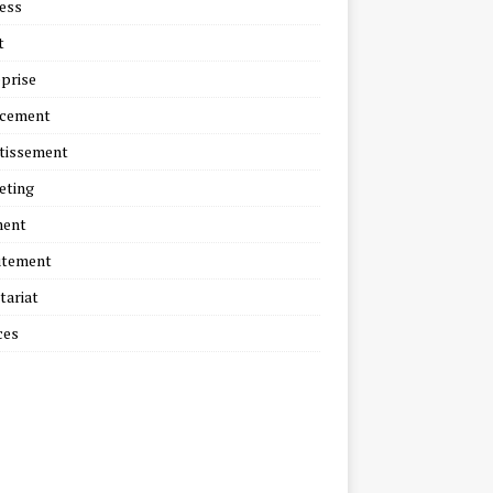
ess
t
prise
ncement
tissement
eting
ment
utement
tariat
ces