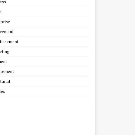
ess
t
prise
ncement
tissement
eting
ment
utement
tariat
ces