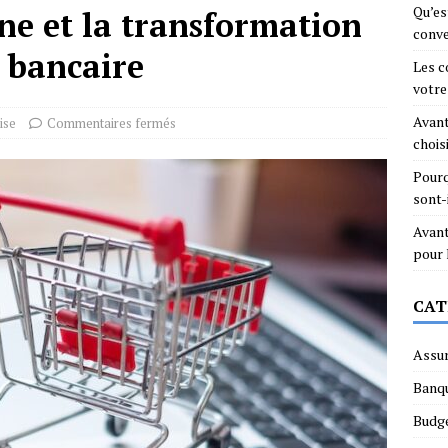
Qu’es
ne et la transformation
conve
r bancaire
Les c
votre
Avant
ise
Commentaires fermés
chois
Pourq
sont-
Avant
pour
CAT
Assu
Banq
Budg