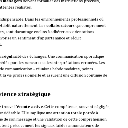
es
managers
doivent formuler des instructions précises,
attentes réalistes.
 indispensable. Dans les environnements professionnels où
’établit naturellement. Les
collaborateurs
qui comprennent
iles, sont davantage enclins à adhérer aux orientations
favorise un sentiment d’appartenance et réduit
t.
la
régularité
des échanges. Une communication sporadique
blés par des rumeurs ou des interprétations erronées. Les
s de communication – réunions hebdomadaires, points
 la vie professionnelle et assurent une diffusion continue de
tence stratégique
 trouve l’
écoute active
. Cette compétence, souvent négligée,
nsidérable. Elle implique une attention totale portée à
e de son message et une validation de cette compréhension.
ectent précocement les signaux faibles annonciateurs de