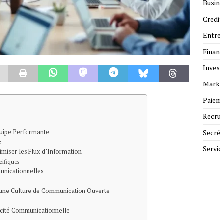
Busin
Credi
Entre
Fina
Inves
Mark
Paie
Recr
uipe Performante
Secré
e
Servi
miser les Flux d’Information
cifiques
unicationnelles
’une Culture de Communication Ouverte
acité Communicationnelle