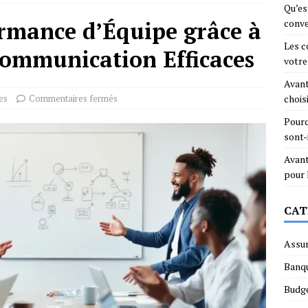
Qu’es
ormance d’Équipe grâce à
conve
Les c
Communication Efficaces
votre
Avant
es
Commentaires fermés
chois
Pourq
sont-
Avant
pour
CAT
Assu
Banq
Budg