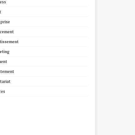
ess
t
prise
ncement
tissement
eting
ment
utement
tariat
ces