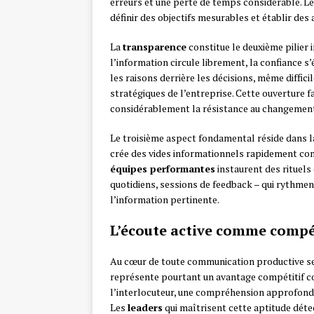
erreurs et une perte de temps considérable. L
définir des objectifs mesurables et établir des 
La
transparence
constitue le deuxième pilier
l’information circule librement, la confiance s
les raisons derrière les décisions, même diffic
stratégiques de l’entreprise. Cette ouverture 
considérablement la résistance au changemen
Le troisième aspect fondamental réside dans 
crée des vides informationnels rapidement com
équipes performantes
instaurent des rituel
quotidiens, sessions de feedback – qui rythment
l’information pertinente.
L’écoute active comme compé
Au cœur de toute communication productive se
représente pourtant un avantage compétitif co
l’interlocuteur, une compréhension approfondi
Les
leaders
qui maîtrisent cette aptitude dét