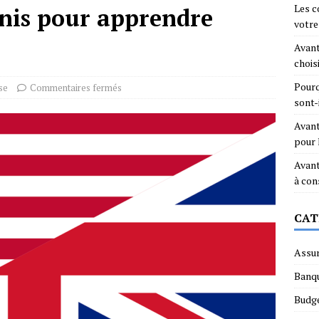
Les c
Unis pour apprendre
votre
Avant
chois
Pourq
se
Commentaires fermés
sont-
Avant
pour
Avant
à con
CAT
Assu
Banq
Budg