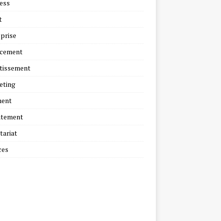
ess
t
prise
ncement
tissement
eting
ment
utement
tariat
ces