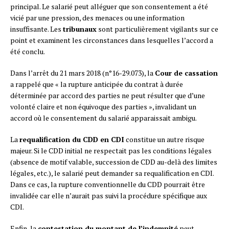
principal. Le salarié peut alléguer que son consentement a été
vicié par une pression, des menaces ou une information
insuffisante. Les
tribunaux
sont particulièrement vigilants sur ce
point et examinent les circonstances dans lesquelles l’accord a
été conclu.
Dans l’arrêt du 21 mars 2018 (n°16-29.073), la
Cour de cassation
a rappelé que « la rupture anticipée du contrat à durée
déterminée par accord des parties ne peut résulter que d’une
volonté claire et non équivoque des parties », invalidant un
accord où le consentement du salarié apparaissait ambigu.
La
requalification du CDD en CDI
constitue un autre risque
majeur. Si le CDD initial ne respectait pas les conditions légales
(absence de motif valable, succession de CDD au-delà des limites
légales, etc.), le salarié peut demander sa requalification en CDI.
Dans ce cas, la rupture conventionnelle du CDD pourrait être
invalidée car elle n’aurait pas suivi la procédure spécifique aux
CDI.
Enfin, la
contestation du montant de l’indemnité
peut