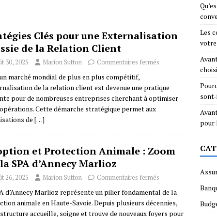
Qu’es
conve
Les c
atégies Clés pour une Externalisation
votre
ssie de la Relation Client
Avant
t 30, 2025
Marion Sutton
Commentaires fermés
chois
un marché mondial de plus en plus compétitif,
Pourq
ernalisation de la relation client est devenue une pratique
sont-
nte pour de nombreuses entreprises cherchant à optimiser
 opérations. Cette démarche stratégique permet aux
Avant
isations de
[…]
pour
CAT
ption et Protection Animale : Zoom
 la SPA d’Annecy Marlioz
Assu
t 26, 2025
Marion Sutton
Commentaires fermés
Banq
A d’Annecy Marlioz représente un pilier fondamental de la
ction animale en Haute-Savoie. Depuis plusieurs décennies,
Budg
 structure accueille, soigne et trouve de nouveaux foyers pour