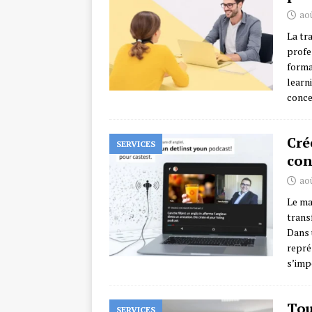
aoû
La tr
profe
forma
learn
conc
Cré
SERVICES
con
aoû
Le ma
trans
Dans 
repré
s’imp
Tou
SERVICES