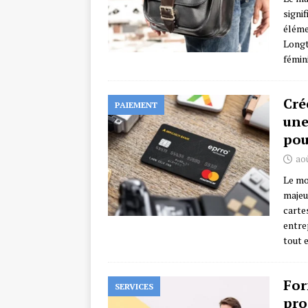
signi
éléme
Longt
fémin
Cré
PAIEMENT
une
pou
aoû
Le mo
majeu
carte
entre
tout 
For
SERVICES
pro