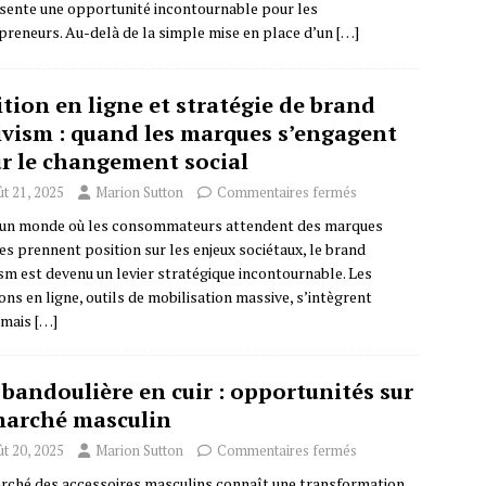
sente une opportunité incontournable pour les
preneurs. Au-delà de la simple mise en place d’un
[…]
ition en ligne et stratégie de brand
ivism : quand les marques s’engagent
r le changement social
t 21, 2025
Marion Sutton
Commentaires fermés
un monde où les consommateurs attendent des marques
les prennent position sur les enjeux sociétaux, le brand
ism est devenu un levier stratégique incontournable. Les
ions en ligne, outils de mobilisation massive, s’intègrent
rmais
[…]
 bandoulière en cuir : opportunités sur
marché masculin
t 20, 2025
Marion Sutton
Commentaires fermés
rché des accessoires masculins connaît une transformation