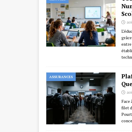
Num
Sco
aoû
L’édu
grâce
entre
établ
techn
Pla
ASSURANCES
Que
aoû
Face 
filet
Pourt
conce