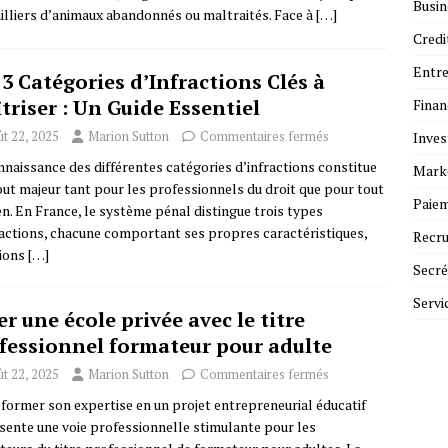
Busin
illiers d’animaux abandonnés ou maltraités. Face à
[…]
Credi
Entre
 3 Catégories d’Infractions Clés à
triser : Un Guide Essentiel
Fina
t 22, 2025
Marion Sutton
Commentaires fermés
Inves
nnaissance des différentes catégories d’infractions constitue
Mark
out majeur tant pour les professionnels du droit que pour tout
Paie
en. En France, le système pénal distingue trois types
ractions, chacune comportant ses propres caractéristiques,
Recr
ions
[…]
Secré
Servi
er une école privée avec le titre
fessionnel formateur pour adulte
t 22, 2025
Marion Sutton
Commentaires fermés
former son expertise en un projet entrepreneurial éducatif
sente une voie professionnelle stimulante pour les