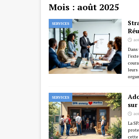
Mois :
août 2025
Str
SERVICES
Réu
aoû
Dans 
l’ext
coura
leurs
organ
Ado
SERVICES
sur
aoû
La SP
prote
cette