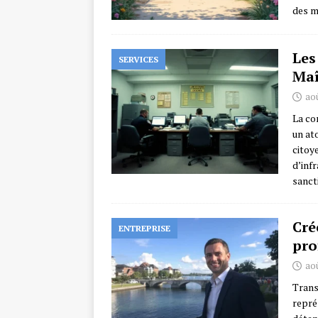
des m
Les
SERVICES
Maî
aoû
La co
un at
citoy
d’inf
sanct
Cré
ENTREPRISE
pro
aoû
Trans
repré