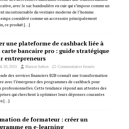
ficative, avec le sac bandoulière en cuir qui s’impose comme un
nt incontournable du vestiaire moderne de l’homme.
emps considéré comme un accessoire principalement
in, ce produit
[…]
er une plateforme de cashback liée à
 carte bancaire pro : guide stratégique
r entrepreneurs
t 20, 2025
Marion Sutton
Commentaires fermés
nde des services financiers B2B connaît une transformation
re avec l’émergence des programmes de cashback pour
s professionnelles. Cette tendance répond aux attentes des
prises qui cherchent à optimiser leurs dépenses courantes
en
[…]
mation de formateur : créer un
gramme en e-learning