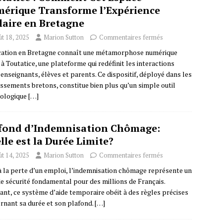
érique Transforme l’Expérience
laire en Bretagne
t 18, 2025
Marion Sutton
Commentaires fermés
cation en Bretagne connaît une métamorphose numérique
 à Toutatice, une plateforme qui redéfinit les interactions
 enseignants, élèves et parents. Ce dispositif, déployé dans les
issements bretons, constitue bien plus qu’un simple outil
ologique
[…]
fond d’Indemnisation Chômage:
lle est la Durée Limite?
t 14, 2025
Marion Sutton
Commentaires fermés
à la perte d’un emploi, l’indemnisation chômage représente un
 de sécurité fondamental pour des millions de Français.
ant, ce système d’aide temporaire obéit à des règles précises
rnant sa durée et son plafond.
[…]