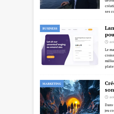
déten
créat
ses 
Lan
BUSINESS
pou
aoû
Le ma
crois
milli
plate
Cré
MARKETING
son
aoû
Dans 
jeu c