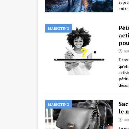
repré
entre
Pét
MARKETING
act
pou
aoû
Dans 
qu’el
activ
pétit
déso
Sac
MARKETING
le 
aoû
Le ma