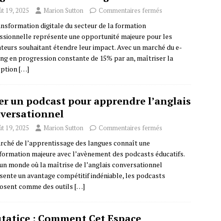
t 19, 2025
Marion Sutton
Commentaires fermés
ansformation digitale du secteur de la formation
ssionnelle représente une opportunité majeure pour les
teurs souhaitant étendre leur impact. Avec un marché du e-
ing en progression constante de 15% par an, maîtriser la
eption
[…]
er un podcast pour apprendre l’anglais
versationnel
t 19, 2025
Marion Sutton
Commentaires fermés
rché de l’apprentissage des langues connaît une
formation majeure avec l’avènement des podcasts éducatifs.
un monde où la maîtrise de l’anglais conversationnel
sente un avantage compétitif indéniable, les podcasts
osent comme des outils
[…]
tatice : Comment Cet Espace