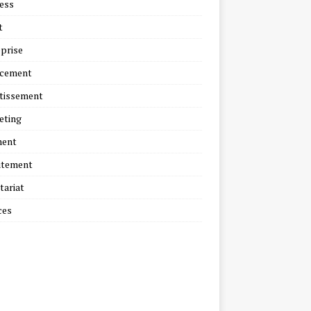
ess
t
prise
ncement
tissement
eting
ment
utement
tariat
ces