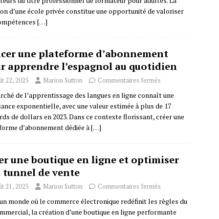
teurs du titre professionnel de formateur pour adultes. La
ion d’une école privée constitue une opportunité de valoriser
compétences
[…]
cer une plateforme d’abonnement
r apprendre l’espagnol au quotidien
t 22, 2025
Marion Sutton
Commentaires fermés
rché de l’apprentissage des langues en ligne connaît une
sance exponentielle, avec une valeur estimée à plus de 17
ards de dollars en 2023. Dans ce contexte florissant, créer une
forme d’abonnement dédiée à
[…]
er une boutique en ligne et optimiser
 tunnel de vente
t 21, 2025
Marion Sutton
Commentaires fermés
un monde où le commerce électronique redéfinit les règles du
ommercial, la création d’une boutique en ligne performante